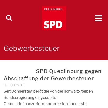
Gebwerbesteuer
SPD Quedlinburg gegen
Abschaffung der Gewerbesteuer
9. JULI 2010
Seit Donnerstag berät die von der schwarz-gelben
Bundesregierung eingesetzte
Gemeindefinanzreformkommission über erste