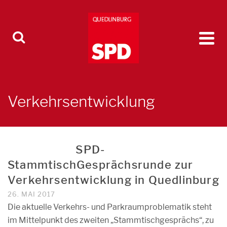
Verkehrsentwicklung
SPD-
StammtischGesprächsrunde zur
Verkehrsentwicklung in Quedlinburg
26. MAI 2017
Die aktuelle Verkehrs- und Parkraumproblematik steht
im Mittelpunkt des zweiten „Stammtischgesprächs“, zu