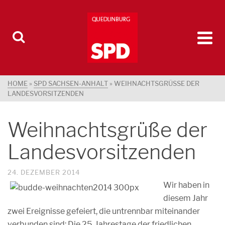
HOME
»
SPD SACHSEN-ANHALT
»
WEIHNACHTSGRÜSSE DER L
ANDESVORSITZENDEN
Weihnachtsgrüße der
Landesvorsitzenden
24. DEZEMBER 2014
Wir haben in
diesem Jahr
zwei Ereignisse gefeiert, die untrennbar miteinander
verbunden sind: Die 25. Jahrestage der friedlichen