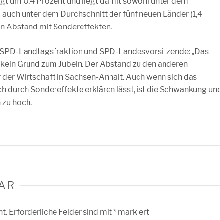
igt um 0,4 Prozent und liegt damit sowohl unter dem
 auch unter dem Durchschnitt der fünf neuen Länder (1,4
den Abstand mit Sondereffekten.
r SPD-Landtagsfraktion und SPD-Landesvorsitzende: „Das
 kein Grund zum Jubeln. Der Abstand zu den anderen
 der Wirtschaft in Sachsen-Anhalt. Auch wenn sich das
h durch Sondereffekte erklären lässt, ist die Schwankung un
h zu hoch.
AR
ht.
Erforderliche Felder sind mit
*
markiert