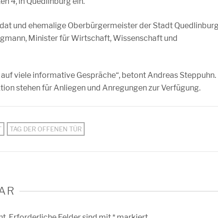
n 4, in Quedlinburg ein.
at und ehemalige Oberbürgermeister der Stadt Quedlinbur
ingmann, Minister für Wirtschaft, Wissenschaft und
s auf viele informative Gespräche“, betont Andreas Steppuhn.
ktion stehen für Anliegen und Anregungen zur Verfügung.
T
TAG DER OFFENEN TÜR
AR
ht.
Erforderliche Felder sind mit
*
markiert