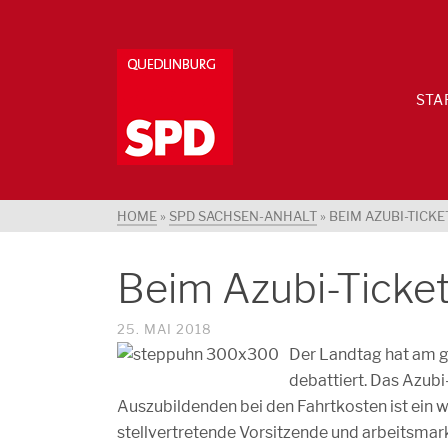
STA
HOME
»
SPD SACHSEN-ANHALT
»
BEIM AZUBI-TIC
Beim Azubi-Ticke
25. MAI 2018
Der Landtag hat am g
debattiert. Das Azub
Auszubildenden bei den Fahrtkosten ist ein 
stellvertretende Vorsitzende und arbeitsma