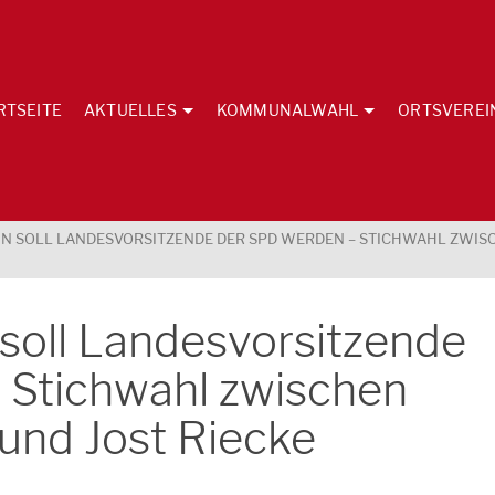
RTSEITE
AKTUELLES
KOMMUNALWAHL
ORTSVEREI
N SOLL LANDESVORSITZENDE DER SPD WERDEN – STICHWAHL ZWISC
soll Landesvorsitzende
 Stichwahl zwischen
und Jost Riecke