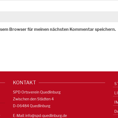
iesem Browser für meinen nächsten Kommentar speichern.
KONTAKT
S
SPD Ortsverein Quedlinburg
L
Zwischen den Städten 4
I
D-06484 Quedlinburg
D
e
E-Mail:
info@spd-quedlinburg.de