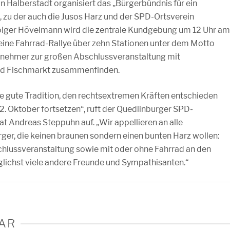
 Halberstadt organisiert das „Bürgerbündnis für ein
, zu der auch die Jusos Harz und der SPD-Ortsverein
olger Hövelmann wird die zentrale Kundgebung um 12 Uhr am
eine Fahrrad-Rallye über zehn Stationen unter dem Motto
eilnehmer zur großen Abschlussveranstaltung mit
nd Fischmarkt zusammenfinden.
ine gute Tradition, den rechtsextremen Kräften entschieden
 2. Oktober fortsetzen“, ruft der Quedlinburger SPD-
 Andreas Steppuhn auf. „Wir appellieren an alle
er, die keinen braunen sondern einen bunten Harz wollen:
hlussveran­staltung sowie mit oder ohne Fahrrad an den
glichst viele andere Freunde und Sympathisanten.“
AR