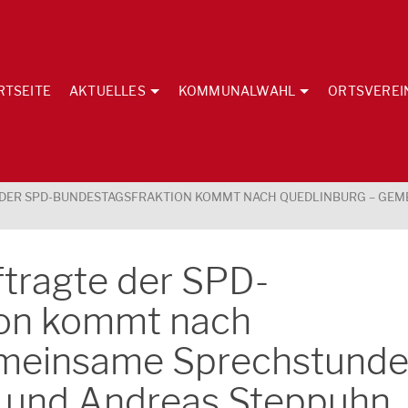
RTSEITE
AKTUELLES
KOMMUNALWAHL
ORTSVEREI
DER SPD-BUNDESTAGSFRAKTION KOMMT NACH QUEDLINBURG – GEMEI
tragte der SPD-
ion kommt nach
emeinsame Sprechstund
dt und Andreas Steppuhn