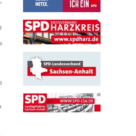
“
d
e
d
r