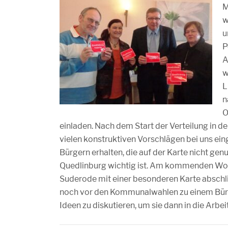
M
w
u
P
A
w
L
n
O
einladen. Nach dem Start der Verteilung in de
vielen konstruktiven Vorschlägen bei uns ei
Bürgern erhalten, die auf der Karte nicht genu
Quedlinburg wichtig ist. Am kommenden Woc
Suderode mit einer besonderen Karte abschlie
noch vor den Kommunalwahlen zu einem Bürg
Ideen zu diskutieren, um sie dann in die Arbe