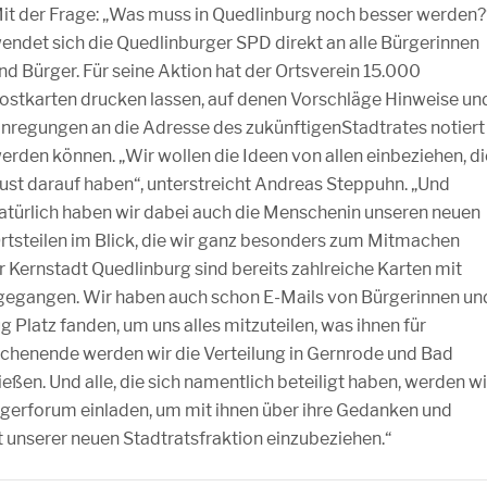
it der Frage: „Was muss in Quedlinburg noch besser werden?
endet sich die Quedlinburger SPD direkt an alle Bürgerinnen
nd Bürger. Für seine Aktion hat der Ortsverein 15.000
ostkarten drucken lassen, auf denen Vorschläge Hinweise un
nregungen an die Adresse des zukünftigenStadtrates notiert
erden können. „Wir wollen die Ideen von allen einbeziehen, di
ust darauf haben“, unterstreicht Andreas Steppuhn. „Und
atürlich haben wir dabei auch die Menschenin unseren neuen
rtsteilen im Blick, die wir ganz besonders zum Mitmachen
r Kernstadt Quedlinburg sind bereits zahlreiche Karten mit
ngegangen. Wir haben auch schon E-Mails von Bürgerinnen un
g Platz fanden, um uns alles mitzuteilen, was ihnen für
henende werden wir die Verteilung in Gernrode und Bad
ßen. Und alle, die sich namentlich beteiligt haben, werden wi
erforum einladen, um mit ihnen über ihre Gedanken und
it unserer neuen Stadtratsfraktion einzubeziehen.“