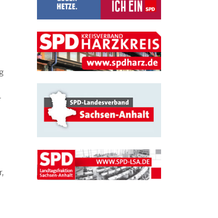
ng
–
,