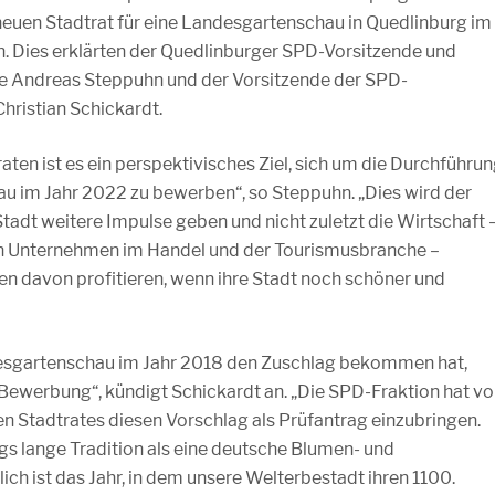
neuen Stadtrat für eine Landesgartenschau in Quedlinburg im
. Dies erklärten der Quedlinburger SPD-Vorsitzende und
 Andreas Steppuhn und der Vorsitzende der SPD-
Christian Schickardt.
aten ist es ein perspektivisches Ziel, sich um die Durchführu
u im Jahr 2022 zu bewerben“, so Steppuhn. „Dies wird der
tadt weitere Impulse geben und nicht zuletzt die Wirtschaft 
nen Unternehmen im Handel und der Tourismusbranche –
n davon profitieren, wenn ihre Stadt noch schöner und
desgartenschau im Jahr 2018 den Zuschlag bekommen hat,
Bewerbung“, kündigt Schickardt an. „Die SPD-Fraktion hat vor
n Stadtrates diesen Vorschlag als Prüfantrag einzubringen.
gs lange Tradition als eine deutsche Blumen- und
h ist das Jahr, in dem unsere Welterbestadt ihren 1100.