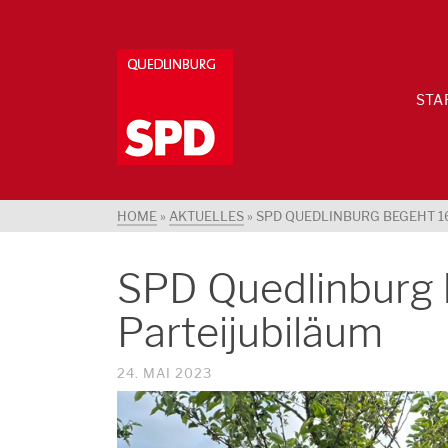
STA
HOME
»
AKTUELLES
»
SPD QUEDLINBURG BEGEHT 1
SPD Quedlinburg 
Parteijubiläum
24. MAI 2023