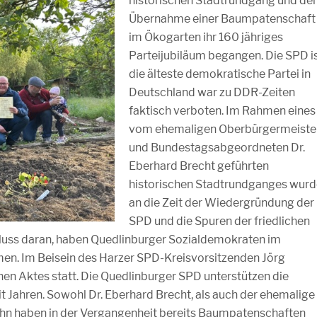
historischen Stadtrundgang und der
Übernahme einer Baumpatenschaft
im Ökogarten ihr 160 jähriges
Parteijubiläum begangen. Die SPD i
die älteste demokratische Partei in
Deutschland war zu DDR-Zeiten
faktisch verboten. Im Rahmen eines
vom ehemaligen Oberbürgermeiste
und Bundestagsabgeordneten Dr.
Eberhard Brecht geführten
historischen Stadtrundganges wurd
an die Zeit der Wiedergründung der
SPD und die Spuren der friedlichen
hluss daran, haben Quedlinburger Sozialdemokraten im
. Im Beisein des Harzer SPD-Kreisvorsitzenden Jörg
hen Aktes statt. Die Quedlinburger SPD unterstützen die
t Jahren. Sowohl Dr. Eberhard Brecht, als auch der ehemalige
 haben in der Vergangenheit bereits Baumpatenschaften