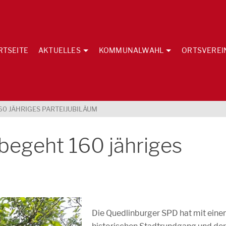
RTSEITE
AKTUELLES
KOMMUNALWAHL
ORTSVEREI
60 JÄHRIGES PARTEIJUBILÄUM
begeht 160 jähriges
Die Quedlinburger SPD hat mit ein