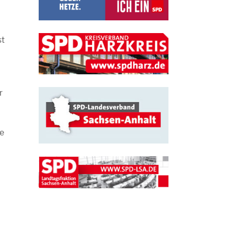
st
r
e